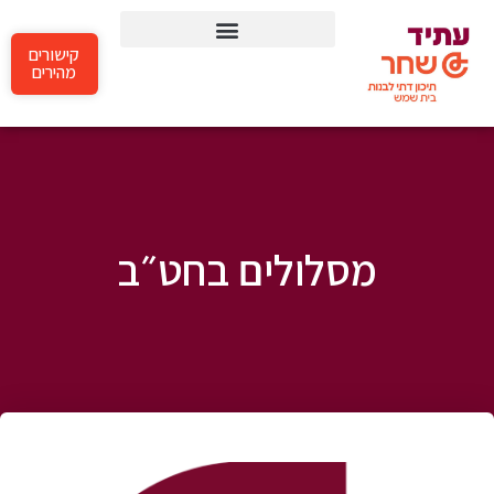
קישורים
תכנית YTA
מהירים
מסלולים בחט״ב